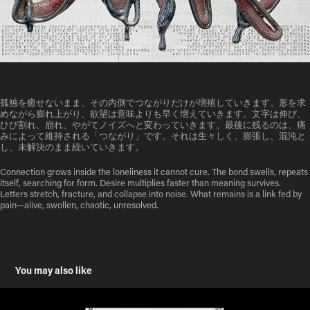
孤独を癒せないまま、その内側でつながりだけが増殖していきます。形を求
めながら膨れ上がり、欲望は意味よりも早く増えていきます。文字は伸び、
ひび割れ、崩れ、やがてノイズへと変わっていきます。最後に残るのは、痛
みによって維持される「つながり」です。それは生々しく、膨張し、混沌と
し、未解決のまま続いていきます。
Connection grows inside the loneliness it cannot cure. The bond swells, repeats
itself, searching for form. Desire multiplies faster than meaning survives.
Letters stretch, fracture, and collapse into noise. What remains is a link fed by
pain—alive, swollen, chaotic, unresolved.
You may also like