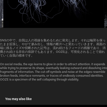
SNSの中で、自我は人の視線を集めるために発光します。それは輪郭を保っ
たまま拡張し、やがて滲み出し、情報の断片へと変わっていきます。画面の
端に残るノイズや切断された記号は、流れ続けるフィードの残骸であり、消
費され続ける存在の痕跡でもあります。OOZEは、可視化されることで崩れ
ていく自我の標本です。
On social media, the ego learns to glow in order to attract attention. It expands
while trying to preserve its shape, eventually leaking outward and dissolving into
fragments of information. The cut-off symbols and noise at the edges resemble
broken feeds, interface remnants, or traces of endlessly consumed identities.
OOZE is a specimen of the self collapsing through visibility.
You may also like